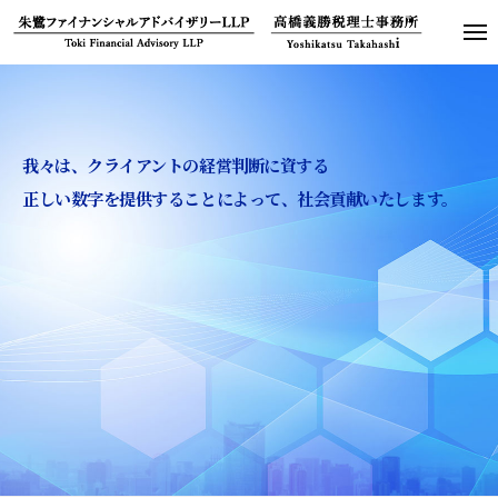
朱
ュ
コ
ー
鷺
メ
ン
ニ
フ
朱
ュ
テ
ァ
ー
鷺
ン
イ
フ
ナ
ツ
ァ
ン
我々は、クライアントの経営判断に資する
へ
シ
イ
正しい数字を提供することによって、社会貢献いたします。
ス
ャ
ナ
キ
ル
ン
ッ
ア
シ
プ
ド
ャ
バ
ル
イ
ザ
ア
リ
ド
ー
バ
L
イ
L