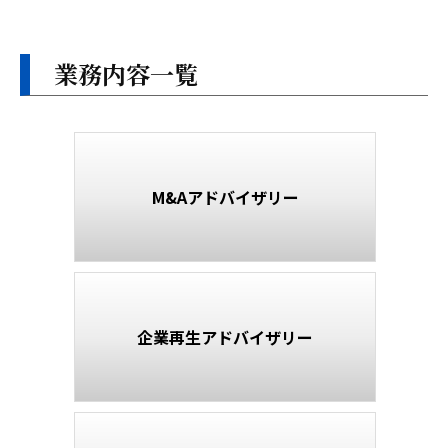
ザ
P
リ
ー
ト
業務内容一覧
L
ッ
L
プ
P
ペ
M&Aアドバイザリー
ー
ジ
2023
年
企業再生アドバイザリー
1
月
16
日
by